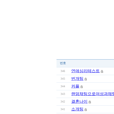
번호
연애심리테스트
346
번개팅
345
커플
344
랜덤채팅으로여성과채
343
결혼나이
342
소개팅
341