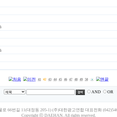
41
42
43
44
45
46
47
48
49
50
AND
OR
번길 11(대정동 205-1) (주)대한광고연합 대표전화 (042)546-965
Copyright ⓒ DAEHAN. All rights reserved.