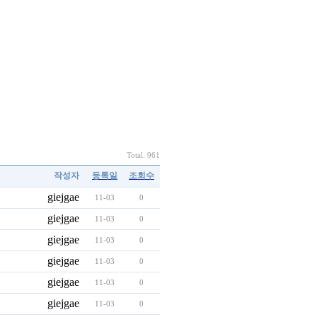
Total. 961
작성자
등록일
조회수
giejgae
11-03
0
giejgae
11-03
0
giejgae
11-03
0
giejgae
11-03
0
giejgae
11-03
0
giejgae
11-03
0