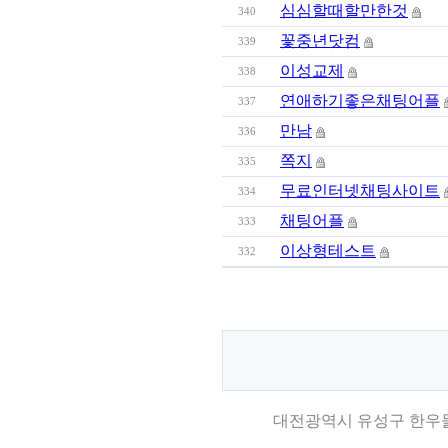
심심할때할만한것
340
꽃중년닷컴
339
이성교제
338
연애하기좋은채팅어플
337
만남
336
쪽지
335
무료인터넷채팅사이트
334
채팅어플
333
이상형테스트
332
대전광역시 유성구 한우물로 66